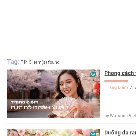
Tag:
Tết
5 item(s) found
Phong cách 
Trang Điểm
/
by Watsons Vie
Dưỡng da rạn