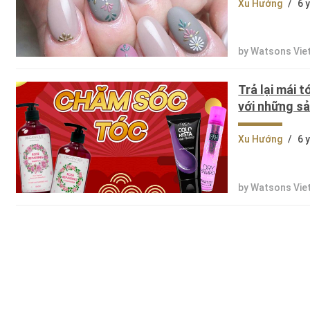
Xu Hướng
/
6 
by Watsons Vi
Trả lại mái
với những s
Xu Hướng
/
6 
by Watsons Vi