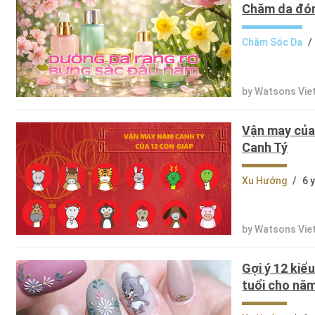
Chăm da đón
Chăm Sóc Da
/
by Watsons Vie
Vận may của
Canh Tý
Xu Hướng
/
6 
by Watsons Vi
Gợi ý 12 kiể
tuổi cho nă