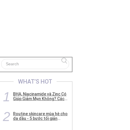
WHAT’S HOT
BHA, Niacinamide và Zinc Có
Giúp Giảm Mụn Không? Cách
Kết Hợp Cho Da Dầu Mụn
Routine skincare mùa hè cho
da dầu - 5 bước tối giản
không bí da