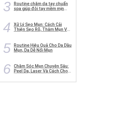
Routine chăm da tay chuẩn
spa giúp đôi tay mềm mịn
như ‘búp măng’
Xử Lý Sẹo Mụn: Cách Cải
Thiện Sẹo Rỗ, Thâm Mụn Và
Phục Hồi Da Sau Mụn
Routine Hiệu Quả Cho Da Dầu
Mụn, Da Dễ Nổi Mụn
Chăm Sóc Mụn Chuyên Sâu:
Peel Da, Laser Và Cách Chọn
Liệu Trình Phù Hợp