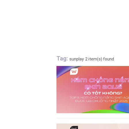
Tag:
sunplay
2 item(s) found