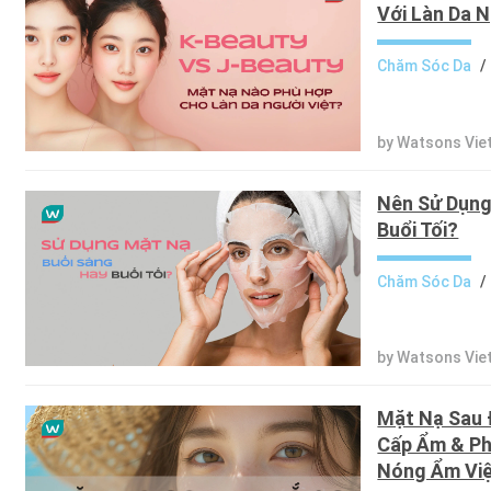
Với Làn Da N
Chăm Sóc Da
/
by Watsons Vie
Nên Sử Dụng
Buổi Tối?
Chăm Sóc Da
/
by Watsons Vie
Mặt Nạ Sau Đ
Cấp Ẩm & Ph
Nóng Ẩm Vi