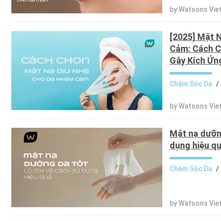
by Watsons Vie
[2025] Mặt 
Cảm: Cách C
Gây Kích Ứn
Chăm Sóc Da
/
by Watsons Vie
Mặt nạ dưỡng
dụng hiệu q
Chăm Sóc Da
/
by Watsons Vi