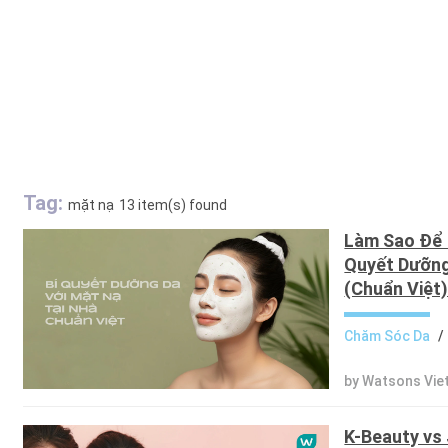
Tag:
mặt nạ
13 item(s) found
Làm Sao Để 
Quyết Dưỡng
(Chuẩn Việt
Chăm Sóc Da
/
by Watsons Vie
K-Beauty vs