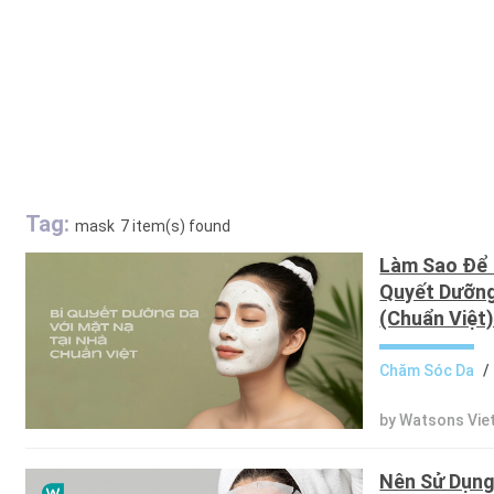
Tag:
mask
7 item(s) found
Làm Sao Để 
Quyết Dưỡng
(Chuẩn Việt
Chăm Sóc Da
/
by Watsons Vie
Nên Sử Dụng