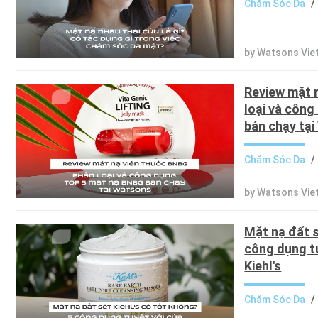
Chăm Sóc Da
/
by Watsons Vi
Review mặt 
loại và côn
bán chạy tạ
Chăm Sóc Da
/
by Watsons Vi
Mặt nạ đất s
công dụng tu
Kiehl's
Chăm Sóc Da
/