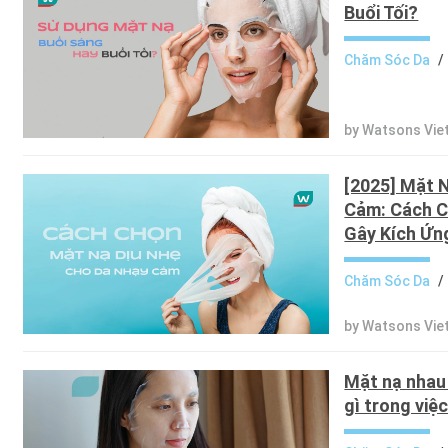
Buổi Tối?
Chăm Sóc Da
/
by Watsons Vie
[2025] Mặt 
Cảm: Cách C
Gây Kích Ứn
Chăm Sóc Da
/
by Watsons Vie
Mặt nạ nhau 
gì trong vi