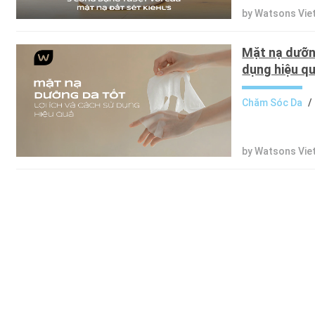
by Watsons Vi
Mặt nạ dưỡng
dụng hiệu q
Chăm Sóc Da
/
by Watsons Vi