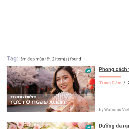
Tag:
làm đẹp mùa tết
2 item(s) found
Phong cách 
Trang Điểm
/
by Watsons Vie
Dưỡng da rạn