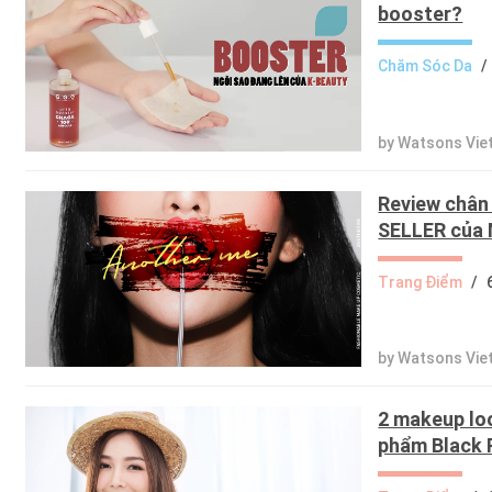
booster?
Chăm Sóc Da
/
by Watsons Vi
Review chân
SELLER của
Trang Điểm
/
by Watsons Vi
2 makeup lo
phẩm Black