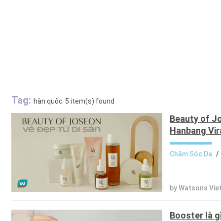
Tag:
hàn quốc
5 item(s) found
Beauty of J
Hanbang Vir
Chăm Sóc Da
/
by Watsons Vie
Booster là g