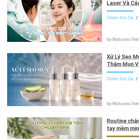
Laser Và Cá
Chăm Sóc Da
/
by Watsons Vie
Xử Lý Sẹo Mụ
Thâm Mụn Và
Chăm Sóc Da
/
by Watsons Vie
Routine chăm
tay mềm mịn