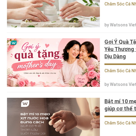
Chăm Sóc Cá N
by Watsons Vie
Gợi Ý Quà Tặ
Yêu Thương
Dịu Dàng
Chăm Sóc Cá N
by Watsons Vie
Bật mí 10 m
giúp cơ thể 
Chăm Sóc Cá N