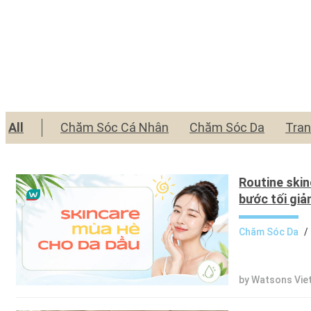
All
Chăm Sóc Cá Nhân
Chăm Sóc Da
Tra
Routine skin
bước tối giả
Chăm Sóc Da
/
by Watsons Vie