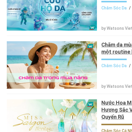
Chăm Sóc Da
/
by Watsons Vie
Chăm da mùa
một routine 
Chăm Sóc Da
/
by Watsons Vie
Nước Hoa Mi
Hương Sắc V
Quyến Rũ
Chăm Sóc Cá N