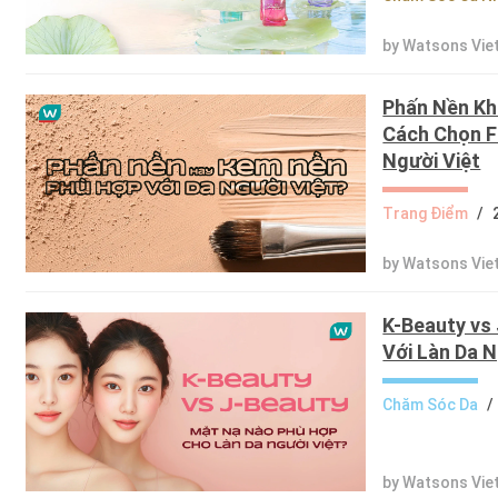
by Watsons Vie
Phấn Nền Kh
Cách Chọn F
Người Việt
Trang Điểm
/
by Watsons Vie
K-Beauty vs
Với Làn Da N
Chăm Sóc Da
/
by Watsons Vie