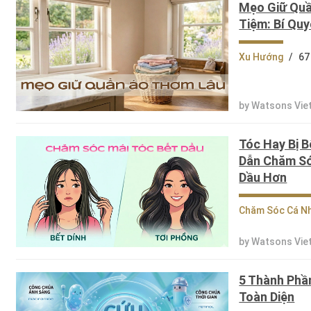
Mẹo Giữ Quầ
Tiệm: Bí Quy
Xu Hướng
/
67
by Watsons Vie
Tóc Hay Bị 
Dẫn Chăm Só
Dầu Hơn
Chăm Sóc Cá N
by Watsons Vie
5 Thành Phầ
Toàn Diện